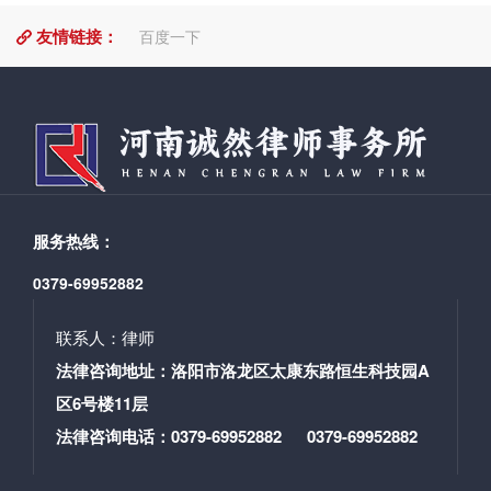
友情链接：
百度一下
服务热线：
0379-69952882
联系人：律师
法律咨询地址：洛阳市洛龙区太康东路恒生科技园A
区6号楼11层
法律咨询电话：0379-69952882 0379-69952882