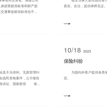
接受当事人委托或经各方当事人同意，为确保当事人实施某项重***律行为的
人身损害赔偿标准和财产损
真实、合法，提供律师见证
其交通事故赔偿标准也不尽
事者给予受害者的赔偿所包
费、住宿费、住院期间伙食
具费、丧葬费、被扶养人生
10/18
2023
保险纠纷
为国内外客户提供各类保险业务的咨询和代办，代理索赔、理赔、追偿等事
选民资格案件，公示催告
宜。
政诉讼、国家赔偿 保险