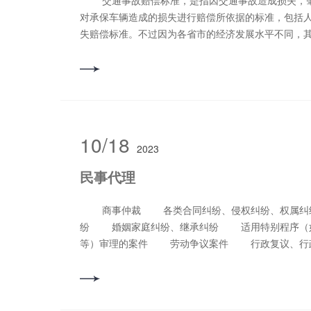
交通事故赔偿标准，是指因交通事故造成损失，肇事者向受害者、保险公司
对承保车辆造成的损失进行赔偿所依据的标准，包括
失赔偿标准。不过因为各省市的经济发展水平不同，
相同。 交通事故赔偿项目，是指交通事故当中肇
含的项目，主要包括医疗费、误工费、护理费、交通
补助费、营养费、鉴定费、残疾赔偿金、残疾辅助器
活费、死亡赔偿金、精神损害抚慰金。
10/18
2023
民事代理
商事仲裁 各类合同纠纷、侵权纠纷、权属纠纷及不当得利、无因管理纠
纷 婚姻家庭纠纷、继承纠纷 适用特别程序（如
等）审理的案件 劳动争议案件 行政复议、行
纠纷 票据纠纷