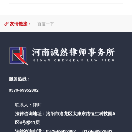
分割、离婚生效、探望权判决的强制执行； 9、代理
遗产继承、分家析产诉讼； 10、追索赡养费、抚养
费诉讼； 11、代理重婚、***、遗弃、家庭暴力刑事
友情链接：
案件。
百度一下
服务热线：
0379-69952882
联系人：律师
法律咨询地址：洛阳市洛龙区太康东路恒生科技园A
区6号楼11层
法律咨询电话：0379-69952882 0379-69952882