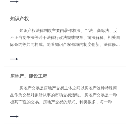
知识产权
知识产权法律制度主要由著作权法、***法、商标法、反
不正当竞争法等若干法律行政法规或规章、司法解释、相关国
际条约等共同构成。随着知识产权领域的制度创新、法律修订
以及理论研究引入注目，知识产权保护的新问题、新案件不断
出现，这极大地丰富了知识产权法学研究内容，知识产权法学
获得了长足的发展和厚实的积淀。
房地产、建设工程
房地产交易是房地产交易主体之间以房地产这种特殊商
品作为交易对象所从事的市场交易活动。 房地产交易是一种
极其***性的交易。房地产交易的形式、种类很多，每一种交
易都需要具备不同的条件，遵守不同的程序及办理相关手续。
特别是在我国由于处于计划经济向市场经济转轨的特殊时期，
许多房地产权利并不规范，有些可以自由流转，有些***流
转，有些禁止流转。因此，房地产交易需要律师在其中发挥重