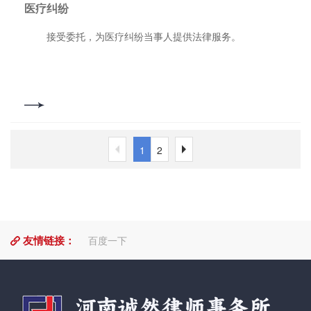
医疗纠纷
要作用.。 接受委托，提供房地产开发、建设、按揭、工
程承（发）包、预售、销售、物业管理等各个环节的中介、见
接受委托，为医疗纠纷当事人提供法律服务。
证、代理，房屋拆迁、土地征用等法律服务。 接受委
托，为政府采购、建设工程、技术交易、利用国际金融组织和
外国政府贷款、国际招标投标等各项招投标业务提供法律服
务。
1
2
友情链接：
百度一下