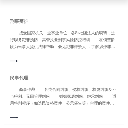
刑事辩护
接受国家机关、企事业单位、各种社团法人的聘请，进
行职务犯罪预防、高管执业刑事风险防控培训 在侦查阶
段为当事人提供法律帮助：会见犯罪嫌疑人 ，了解涉嫌罪名
和有关案件的情况，为犯罪嫌疑人提供法律咨询，为犯罪嫌疑
人申请取保候审，代理申诉和控告 审查起诉阶段为犯罪
嫌疑人辩护：查阅、摘抄、复制案件有关诉讼文书、技术性鉴
定材料，与犯罪嫌疑人会见和通信，调查和收集有关证据材
民事代理
料，向检察机关提出相关意见 审判阶段为被告人辩护 ：
在一审、二审过程中，查阅、摘抄、复制案件有关材料；与被
商事仲裁 各类合同纠纷、侵权纠纷、权属纠纷及不
告人会见和通信，调查和收集证据，参加法庭审理，提出被告
当得利、无因管理纠纷 婚姻家庭纠纷、继承纠纷 适
人无罪或罪轻的辩护意见 死刑复核阶段为被告人辩护：
用特别程序（如选民资格案件，公示催告等）审理的案件
与被告人会见和通信，调查和收集证据，提出被告人无罪或罪
劳动争议案件 行政复议、行政诉讼、国家赔偿
轻或不应核准死刑的辩护意见 代理申诉案件，代为制作
保险纠纷 票据纠纷
申诉材料，代为再审立案，参与再审案件的辩护 代理刑