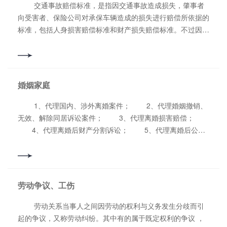
交通事故赔偿标准，是指因交通事故造成损失，肇事者
向受害者、保险公司对承保车辆造成的损失进行赔偿所依据的
标准，包括人身损害赔偿标准和财产损失赔偿标准。不过因为
各省市的经济发展水平不同，其交通事故赔偿标准也不尽相
同。 交通事故赔偿项目，是指交通事故当中肇事者给予
受害者的赔偿所包含的项目，主要包括医疗费、误工费、护理
费、交通费、住宿费、住院期间伙食补助费、营养费、鉴定
婚姻家庭
费、残疾赔偿金、残疾辅助器具费、丧葬费、被扶养人生活
费、死亡赔偿金、精神损害抚慰金。
1、代理国内、涉外离婚案件； 2、代理婚姻撤销、
无效、解除同居诉讼案件； 3、代理离婚损害赔偿；
4、代理离婚后财产分割诉讼； 5、代理离婚后公司
股权的分割与转让； 6、代理子女抚养权变更的诉讼；
7、代理探望权诉讼； 8、代理财产分割、离婚生
效、探望权判决的强制执行； 9、代理遗产继承、分家析
产诉讼； 10、追索赡养费、抚养费诉讼； 11、代理
劳动争议、工伤
重婚、***、遗弃、家庭暴力刑事案件。
劳动关系当事人之间因劳动的权利与义务发生分歧而引
起的争议，又称劳动纠纷。其中有的属于既定权利的争议 ，