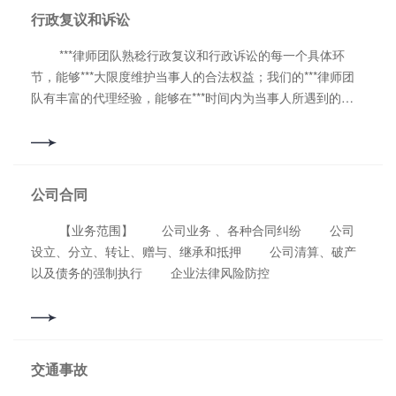
事案件： 在自诉和公诉案件中代理举报、指控犯罪，担任附
行政复议和诉讼
带民事诉讼当事人的诉讼代理人
***律师团队熟稔行政复议和行政诉讼的每一个具体环
节，能够***大限度维护当事人的合法权益；我们的***律师团
队有丰富的代理经验，能够在***时间内为当事人所遇到的问
题提出***佳的解决方案，坚定当事人为维护其合法权益与公
权力机关抗衡的信心。 此外，由于行政诉讼实行“不告不
理”原则，有的当事人在自身权益受到侵害的时候往往举手无
措，行政诉讼***律师团队在这个阶段可以为您提供免费的法
公司合同
律咨询，帮助您了解自己可行的维权途径。接受各类行政复议
及诉讼案件当事人的委托，担任代理人，参加复议或诉讼。
【业务范围】 公司业务 、各种合同纠纷 公司
设立、分立、转让、赠与、继承和抵押 公司清算、破产
以及债务的强制执行 企业法律风险防控
交通事故