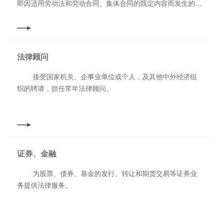
即因适用劳动法和劳动合同、集体合同的既定内容而发生的争
议；有的属于要求新的权利而出现的争议，是因制定或变更劳
动条件而发生的争议。 工伤，又称为产业伤害、职业伤
害、工业伤害、工作伤害，是指劳动者在从事职业活动或者与
职业活动有关的活动时所遭受的不良因素的伤害和职业病伤
法律顾问
害。 接受委托，为劳动争议、工伤纠纷当事人提供法律
服务。
接受国家机关、企事业单位或个人，及其他中外经济组
织的聘请，担任常年法律顾问。
证券、金融
为股票、债券、基金的发行、转让和期货交易等证券业
务提供法律服务。