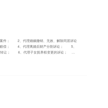
害赔偿； 4、代理离婚后财产分割诉讼； 5、
割与转让； 6、代理子女抚养权变更的诉讼；
、代理财产分割、离婚生效、探望权判决的强制执
分家析产诉讼； 10、追索赡养费、抚养费诉
*、遗弃、家庭暴力刑事案件。