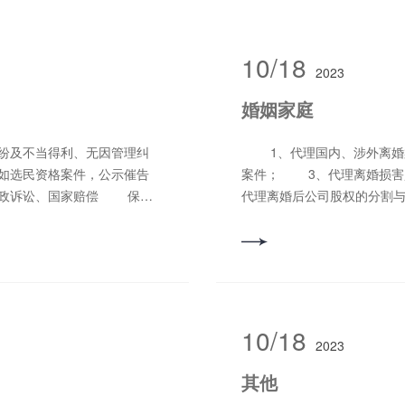
10/18
2023
婚姻家庭
1、代理国内、涉外离婚案件； 2、代理婚姻撤销、无效、解除同居诉讼
选民资格案件，公示催告
案件； 3、代理离婚损
政诉讼、国家赔偿 保险
代理离婚后公司股权的分
7、代理探望权诉讼； 8
行； 9、代理遗产继承、
讼； 11、代理重婚、**
10/18
2023
其他