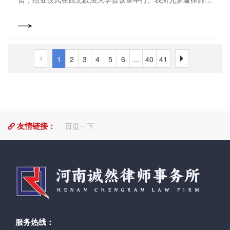
者、困境群体等特殊群体需求。他呼吁更多律师走出写字楼，
化设计及公司僵局。包括分红权的个性化设计、表决权的差异
破门，拿下全场唯一进球。剩余赛程中，全队坚守阵型，严密
标的存在轮候查封、扣押、冻结，案外人提起执行异议之诉，
于在培训学习中表现优秀，被评为优秀学员并获发荣誉证
走进社区网格，在矛盾萌芽阶段发挥专业优势，推动社会治理
化设计、股权转让及退出机制、公司僵局的破解机制。案例部
防守化解对方多次进攻，牢牢守住1:0的领先优势。终场哨
应以首先查封、享有担保物权等优先受偿权的申请保全人、申
书。 据了解，本次培训课程紧扣国际商事仲裁、涉外商事
重心下移、资源下沉。 3天的培训虽短，却在学员心中留
分围绕人走股留的章程效力、公司僵局与司法解散制度进行讲
响，比分定格1:0，诚然联队成功拿下首轮胜利。 首战告
请执行人为被告，以其他已知的轮候查封的申请保全人、申请
纠纷化解、跨境合规管理、涉外法律实务案例解析等核心板块
下了深刻印记。大家纷纷表示，要把培训成果转化为执业实
解。 四是公司治理及董监高履职责任。包括董监高的忠实
捷，步履不停。诚然联队的队员纷纷表示，在接下来的比赛
执行人为第三人。 三是判决不得执行的条件：案外人就执
展开，理论与实务紧密结合。 在结业仪式上，西北政法大
践，坚守法治初心、牢记为民使命，以更高的政治素养、更精
勤勉义务、出资实质审查及催缴责任、第三人赔偿责任、违法
中，将会认真总结经验，始终保持旺盛的精力，高昂的斗志拼
1
2
3
4
5
6
...
40
41
行标的享有足以排除强制执行的民事权益，人民法院判决不得
学刘妍良，济源产城融合示范区司法局党组成员、副局长李
湛的专业能力、更扎实的工作作风，践行为民宗旨。在推进全
决策连带责任。结合康美药业财务造假案及斯曼特案讲解董监
搏姿态，全力以赴对待每一场比赛，在绿茵场上展现法律人的
执行该执行标的的，同时判决解除执行措施并写明相关查封、
艳，律师工作科科长苗文廷、洛阳市律师协会代表等出席仪式
面依法治国、建设社会主义法治国家的伟大征程中，书写让党
高履职责任及董事催缴义务。 五是股东权利与义务。包括
另一种风采，享受体育运动带来的激情和快乐。撰稿/编辑：
扣押、冻结裁定书案号。四是确权请求和给付请求：案外人提
并致辞，领导们对本次培训的组织工作、“课堂授课 + 分组展
放心、让人民满意的时代答卷，为中华民族伟大复兴注入坚实
股东核心义务及法人人格否认制度。结合最高法公报案例讲解
郎松涛审 核：郭书铭
起执行异议之诉并依照《民法典》第二百三十四条等规定就执
演” 的创新学习模式给予高度评价，充分肯定洛阳市律协涉外
法治力量。（来源：法治日报）撰稿/编辑：郎松涛审
股东知情权与公司盈余分配权。法人人格否认制度重点讲解人
行标的的归属提出确权请求的，以被执行人为被告；若提出返
委推动学用结合、以展促学的有益探索，同时对全体学员认真
核：郭书铭
格混同、过度支配与控制、资本显著不足三种情形。 六是
还原物、返还价款或者交付标的物、办理转移登记手续等给付
钻研、积极展示的良好精神面貌予以赞许。 洛阳市律协涉
友情链接：
百度一下
股权转让纠纷实务。包括侵害股东优先购买权、阴阳合同的效
请求的，人民法院可以合并审理。五是执行异议之诉案件审理
外委主任赵莹和济源市律协涉外委聂思齐作为学员代表分别上
力、夫妻共有股权转让、名义股东转让股权、未届出资期限转
期间的处理：案外人执行异议之诉案件审理期间，申请执行人
台分享学习体会，总结学习经验。参会领导为获评 “优秀学
让、强制执行中股权转让、律师尽职调查的关键等内容。结合
请求人民法院继续执行并提供相应担保的，由负责审理执行异
员”“优秀小组” 的个人与集体颁发荣誉证书，并为全体参训学
案例讲解股东未履行出资义务的争议解决及产权交易所的挂牌
议之诉的人民法院裁定是否准许。执行法院依法继续执行的，
员统一颁发结业证书。撰稿/编辑：郎松涛审 核：郭书铭
与优先权认定等法律问题。 七是公司解散与清算程序。包
案外人执行异议之诉案件按照不同情形分别处理。 其他特
括公司解散的法定情形、清算义务与法定追责机制。结合典型
殊情况：包括执行案件已经结案、人民法院对作为执行依据的
案例讲解公司解散与清算中执行董事越权清算的赔偿责任、司
原判决、裁定等依法决定再审、人民法院裁定受理被执行人破
法解散的适用条件。 八是司法解释适用及理解适用。包括
产案件等情况下的处理方式。 新入职的实习律师李笑笑在
服务热线：
股东出资加速到期、公司人格否认、对赌协议、股权转让优先