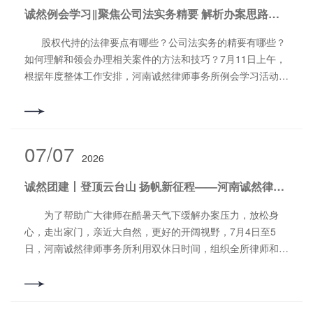
的实践经验以及敏锐的洞察力，能够在复杂的争议中找到公正
诚然例会学习‖聚焦公司法实务精要 解析办案思路和技巧——河南诚然律师事务所积极开展例会学习活动
义,法院不主动适用。五是届满后不可执行回转，申请执行时
合理的解决方案。 董进果律师自执业以来，一直致力于建
效届满,被执行人全部或部分履行义务后,不得以不知道时效届
筑工程法律领域的研究与实践。董进果律师表示，此次受聘
股权代持的法律要点有哪些？公司法实务的精要有哪些？
满为由请求对方返还财产或申请执行回转。申请执行期间的法
为“洛阳建设工程争议评审中心”评审专家，是洛阳市建筑业协
如何理解和领会办理相关案件的方法和技巧？7月11日上午，
律适用包括《中华人民共和国民事诉讼法》第250条、《最高
会洛阳建设工程争议评审中心对自己的认可与信任，他将充分
根据年度整体工作安排，河南诚然律师事务所例会学习活动在
人民法院关于适用〈中华人民共和国民事诉讼法〉的解释》
发挥自己的专业优势和实践经验，积极参与评审工作，为洛阳
高温天气下如期举行。本次例会学习聚焦公司法实务，以及办
2022修正第481条、《最高人民法院关于适用〈民事诉讼法〉
建设工程领域的争议解决贡献自己的专业力量。 撰稿/编辑：
理这些领域方面疑难案件的方法和技巧进行探讨与解析，分别
执行程序若干问题的解释》2020修正第20条。 在迟延履
郎松涛审 核：郭书铭
由公司法团队吴倚帆律师和朱家涛律师主讲。学习活动由律所
行期间债务利息的计算方面，刘凯峰律师紧紧迟延履行期间债
副主任石会升主持，全体执业律师和实习律师参加了此次例会
07/07
务利息的计算的法律适用，迟延履行期间债务利息的计算方
2026
学习活动。吴倚帆：《高频股权纠纷：股东代持法律要点与办
法，迟延履行期间债务利息的计算的注意事项几个方面进行，
案思路》 吴倚帆律师就股权代持涉及多个法律要点和办案
并通过几起典型案例对迟延履行期间债务利息的重点进行了点
诚然团建丨登顶云台山 扬帆新征程——河南诚然律师事务所组织开展云台山二日游团建活动
思路进行了解析。 股权代持涉及的法律要点有：一是协议
评和解析。查封冻结的期限的要点，银行存款冻结期限为1
效力判断。解决股权代持纠纷，首要判断代持合同效力，这是
为了帮助广大律师在酷暑天气下缓解办案压力，放松身
年，动产查封期限为2年，不动产及其他财产权查封冻结期限
判定股权代持关系是否存在的前提，也是正确解决此类纠纷的
心，走出家门，亲近大自然，更好的开阔视野，7月4日至5
为3年(股权、债权等。查封冻结期限届满后,申请续封的期限
基础。除法定情形外，双方真实意思表示达成的合意签订的股
日，河南诚然律师事务所利用双休日时间，组织全所律师和家
不得超过以上期限，查封、扣押、冻结期限届满,人民法院未
权代持协议应认定有效。2024年7月1日起施行的新《公司
属开展云台山二日游团建活动。活动得到了多数律师和家人的
办理延期手续的,查封、扣押、冻结的效力消灭。法律针对不
法》第一百四十条规定，上市公司应依法披露股东、实际控制
积极响应。活动中，大家尽情享受云台上的自然风光，在青山
同类型的财产规定了不同的查封冻结期限,目的在于督促执行
人信息，禁止违反规定代持上市公司股票。存在上市公司股权
绿水中体会着诚然大家庭的温馨和快乐。
机构尽快采取执行措施。申请执行人及其代理人需要密切关注
代持无效风险、强制执行股权风险、擅自处分股权风险、实际