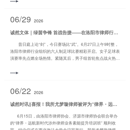
炼、凝聚法治共识、共话使命担当。河南诚然律师事务所主任
份代持形成原因、演变情况、合法合规性、是否存在纠纷或潜
1297.6米。这里植被茂密，古树参天，有千年名树红豆杉，
下财产主张权利,请求确认份额的,法院依照《民事诉讼法》第
诚然所贯彻将法律服务下沉产业一线的深刻实践。未来，诚然
尚旭辉参加了此次培训并接受法治日报记者的采访。 据了
在纠纷、是否存在禁止持股主体持股等进行核查，出具明确结
五角枫树，太行花，森林覆盖率高达93%，满山覆盖的都是原
238条审查；对配偶份额进行认定的，判决不得执行配偶份
所将进一步立足偃师鞋业产业集群的涉外法律需求，常态化开
解，2023年以来，司法部联合中央有关单位连续举办党员专
论性意见。朱家涛：《公司法实务精要》 朱家涛律师在
06/29
始次生林，有天然氧吧之美誉。相传，唐代诗人王维在此登高
额。如果是夫妻一方债务，离婚后原配偶执行异议的核心要点
展公益普法、合规指导与风险预警服务，以专业力量护航偃师
2026
职律师大规模集中培训，用3年时间实现了党员专职律师集中
《公司法实务精要》中，从新《公司法》时代的律师实务开
写下千古名句“独在异乡为异客，每逢佳节倍思亲，遥知兄弟
是：受理条件，夫妻一方债务，一方房屋被查控前双方已经协
鞋业扬帆出海、行稳致远。撰稿/编辑：郎松涛审 核：郭
培训全覆盖。在强化党员律师队伍教育培训的同时，中央统战
讲。新《公司法》2024年7月1日正式施行， 开启了企业合规
登高处，遍插茱萸少一人。”即于此峰有感而作。 下午15点
议离婚,约定房屋归另一方所有，原配偶可以提出执行异议；
诚然文体｜绿茵争锋 首战告捷——在洛阳市律师行业第三届六人制足球赛中诚然队1：0力克望远队，斩获律超联赛开门红
书铭
部、司法部连续两年举办律师行业党外人士培训班。经过近几
新纪元。面对新法带来的机遇与挑战，律师需精准把握立法精
30分，大家在山下集合，结束了这次云台山团建的行程。就
排除执行的情形，房屋已登记在原配偶名下,且离婚财产分割
年的努力，今年年底，将实现对60余万名专职律师集中培训
神，为企业提供前瞻性的合规指引与风险防控方案，助力企业
昔日庭上论“剑”，今日赛场比“武”。6月27日上午9时整，
这样，承载着团结，承载着开心，承载着幸福，承载着祝福和
早于债务形成的,应予支持；不予支持的情形及除外条件，房
全覆盖。 此次培训师资阵容堪称顶级，既有来自中央政法
在新的法律框架下稳健发展。 朱家涛律师从九大板块进行
洛阳市律师行业组织的六人制足球比赛精彩开启。女子足球表
期望，河南诚然律师事务所云台山二日游团建活动在大家的欢
屋仍登记在债务人名下,原配偶以其为权利人为由，提出执行
委、中央统战部、司法部、商务部的领导干部，也有来自中国
了分析和解读。一是公司设立与发起人责任。包括股东失权制
演赛率先点燃全场热情。紧随其后，男子组首轮焦点战火热开
声笑语中圆满画上了句号。摄 影：李怡霏撰稿/编辑：郎
异议的，不予支持。但能够证明未办理房屋过户登记没有过
人民大学等学府的知名学者。培训班统筹安排习近平法治思
度的法定条件、决议程序及实务建议。设立协议中出资协议出
战，由河南诚然律师事务所、河南律桓律师事务所联合组建的
松涛审 核：郭书铭
错,且离婚财产分割早于债务形成的,应予支持。宋丽洁：《最
想、习近平总书记关于做好新时代党的统一战线工作的重要思
资与违约责任、公司治理与利益分配、退出机制与竞业限制。
诚然队迎战望远队，经过全队同心协力、奋力拼搏，最终以
高人民法院关于审理执行异议之诉案件适用法律问题的解
想、党的宗教政策和宗教事务治理、党的民族政策、“十五
一人有限公司、夫妻合资公司、合伙企业的组织形式与风险边
1:0拿下本场胜利，取得首日赛事开门红。 哨声吹响，诚然
释》 宋丽洁律师就《最高人民法院关于审理执行异议之诉
五”规划与中国式现代化、健全公正司法体制机制、律师工作
界。结合相关案例讲解股东失权制度、一人公司人格否认制
队与望远队的对决正式开启。赛场上，平日深耕法庭、伏案办
案件适用法律问题的解释》的重点与大家进行了分享交流。
06/22
高质量发展、律师职业道德和执业纪律等课程，让学员们从国
度。 二是股权架构设计及风险防范。包括常见股权架构风
2026
案的律师们切换身份，化身奋勇拼搏的球员。攻防两端节奏紧
《最高人民法院关于审理执行异议之诉案件适用法律问题的
家发展大局中深刻理解法治的真谛。 要将法治思维融入基
险，如平均分配僵局、一股独大、股权过度分散、缺乏动态调
凑，双方拼抢激烈、互不相让。我方队员依托默契配合稳固防
解释》自2025年7月24日起施行，其重点内容包括： 一是执
诚然时讯‖喜报！我所尤梦璇律师被评为“律界・远航新时代涉外律师业务素能提升培训班” 优秀学员
层治理，已成为参训学员的普遍共识。河南省洛阳市律协副会
整机制。在设计股权结构时把握控制权集中原则，采取预留期
线，精准传导寻找进攻机会，门将凝神防守、后卫稳守阵地，
行异议的审查处理：案外人依照民事诉讼法第二百三十八条规
长、河南诚然律师事务所主任尚旭辉在接受法治日报记者采访
权池利益，巧用持股平台，设置股权成熟期（vesting）与悬
前场持续施压制造威胁。 全场比赛僵持不下，队员们始终
定，在执行过程中就执行标的提出执行异议，由提出异议时负
6月15日，由洛阳市律师协会、济源市律师协会联合举办
时表示，应践行新时代“枫桥经验”，通过律师调解等方式化解
崖期（cliff）。案例部分结合真功夫股权架构设计与海富案对
保持耐心，凭借严谨的战术配合与坚持不懈的跑动寻找突破
责执行该执行标的的人民法院审查处理。二是执行异议之诉的
的“律界・远航新时代涉外律师业务素能提升培训班” 顺利收
社会矛盾，同时扩大公益法律服务覆盖面，关注新业态从业
赌协议纠纷进行讲解。 三是公司章程分红权、表决权个性
口。关键时刻，诚然队抓住对手防守空隙，打出流畅配合完成
被告和第三人：在金钱债权纠纷的财产保全、执行中，若执行
官，结业仪式在西北政法大学会议室举行。我所尤梦璇律师由