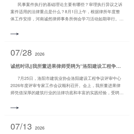
法局评为“扫黑除恶辩护团队优秀律师”；2019年11月被评
业道德素养和业务素质，忠实履行中国特色社会主义法律工作
民事案件执行的基础理论主要有哪些？审理执行异议之诉
为“2015-2019年度河南省优秀律师”；2018年3月被洛阳市法
者的职业使命，维护当事人的合法权益，维护法律正确实施，
案件适用的法律重点是什么？8月1日上午，根据律所年度整
学会评为“优秀基层法律服务工作者”；2017年11月被评为“全
维护社会公平正义，依法依规诚信执业，努力为洛阳律师事业
体工作安排，河南诚然律师事务所例会学习活动如期举行。本
省司法行政系统先进工作者”；2017年2月被河南省律师协会
发展作出新的贡献。撰稿/编辑：郎松涛审 核：郭书铭
次例会学习聚焦执行工作热点和难点，通过以往办理此类案件
评为“2013—2016年度河南省优秀刑辩律师”；2017年2月被
中的方法和技巧进行分享。本次例会学习分别由不良资产清欠
洛阳市司法局评为“2016年度优秀律师”；2015年12月被河南
团队刘凯峰律师和宋丽洁律师主讲。学习活动由律所副主任石
省律师协会评为“河南省优秀律师”；2011年11月被河南省司
会升主持，全体执业律师和实习律师参加了此次例会学习活
07/28
法厅、河南省信访局评为“河南省律师参与信访工作先进个
2026
动。刘凯峰：《民事执行基础理论知识串讲》 刘凯峰律师
人”；并多次被九三学社省委、九三学社洛阳市委评为“社会服
在《民事执行基础理论知识串讲》中，重点围绕申请执行期
务先进个人”、“参政议政工作先进个人”、“社情民意工作先进
诚然时讯‖我所董进果律师受聘为“洛阳建设工程争议评审中心”评审专家
间、迟延履行期间债务利息的计算、查封冻结的期限、查封的
个人”和“社务工作工作先进个人”，多次被洛龙区政协评为“洛
效力、超额查封的救济等进行了讲解。 申请执行期间的核
7月25日，洛阳市建筑业协会洛阳建设工程争议评审中心
龙区优秀政协委员”等荣誉称号。撰稿/编辑：郎松涛审
心要点一是2年期间，就是从法律文书规定的履行期间的最后
2026年度评审专家工作会议顺利召开。会上，我所董进果律
核：郭书铭
一日起计算2年；二是起算点，法律文书规定分期履行的,从最
师凭借深厚的建筑行业的法律功底和丰富的实践经验，受聘
后一期履行期限届满之日起计算;法律文书未规定履行期间的,
为“洛阳建设工程争议评审中心”评审专家。 据了解，洛阳
从法律文书生效之日起计算。三是中止、中断，申请执行时效
建设工程争议评审中心是致力于解决建设工程领域各类争议的
的中止、中断适用诉讼时效的规定。申请执行时效因申请执
重要机构，该机构旨在进一步加强评审中心的专业力量，提升
行、当事人双方达成和解协议、当事人一方提出履行要求或者
争议解决效率和效果。受聘评审专家肩负着解决行业纠纷、推
07/13
同意履行义务而中断。从中断时起,申请执行时效期间重新计
2026
动行业健康发展的重任。他们需要具备深厚的法律功底、丰富
算。四是当事人抗辩主义，申请执行时效采用当事人抗辩主