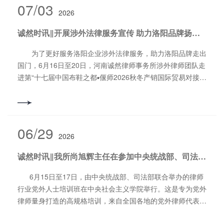
7月4
期限,及时申请续封,以防逾期导致查封效力消灭,给被执行人转
07/03
出资人股东资格无法恢复风险等。 二是证据提交。实际出
2026
日行程 周六上午8时整，按照团建计划，大家准时到集合
移财产的机会。 查封的效力核心要点是：查封公示，法院
资人与名义出资人之间，需提交证明对方是否实际履行出资义
点乘坐旅游大巴向云台山景区进发。 到景区大约2个半小
的查封没有公示的,其效力不得对抗善意第三人；效力及于从
诚然时讯‖开展涉外法律服务宣传 助力洛阳品牌扬帆出海——我所涉外律师团队走进“第十七届中国布鞋之都▪偃师2026秋冬产销国际贸易对接会”进行普法宣传
务、是否存在合意、是否存在合理代持原因的证据。 三是
时的行程中，大家在车上开展了击鼓传花以及听歌识曲等趣味
物，查封的效力及于从物、天然孳息、财产替代物、赔偿款。
协议条款拟定。股权代持协议是认定法律关系的重要依据，需
活动，开心的笑声不停在车厢内回荡…… 上午11点多到达
查封建筑物的效力及于该建筑物使用范围的土地使用权、查封
为了更好服务洛阳企业涉外法律服务，助力洛阳品牌走出
明确代持事项范围，规范名义股东与隐名股东的权利、责任、
酒店，大家就餐后简单进行了休整，下午15点，大家统一前
土地使用权的效力及于地上建筑物；查封效力，对查封财产所
国门，6月16日至20日，河南诚然律师事务所涉外律师团队走
义务。上市合规要求：拟上市公司股权不允许存在代持情况，
往小寨沟景区。小寨沟景区包含三个景点猕猴谷、潭瀑峡、泉
作的转移、设定权利负担或者其他有碍孳息的行为,不得对抗
进第“十七届中国布鞋之都▪偃师2026秋冬产销国际贸易对接
若有需进行股权代持还原操作。证监会要求如实披露股权代持
瀑峡，猕猴谷整点有表演。下山时，大家乘坐滑道下山。下滑
申请人;第三人对查封财产实施的有碍执行的行为,法院可以依
会”现场，开展涉外普法宣传与跨境贸易法律问题调研，助力
形成原因，核查被代持人身份合法性，彻底解决股权代持关
过程中，感受着激情和刺激带来的兴奋。山脚下，有多条欢淌
据申请或依职权解除占有或排除妨碍。超额查封的救济要点，
偃师布鞋产业扬帆出海。 在对接会现场，河南诚然律师事
系，且关注是否存在规避监管的股权代持情况。 具体办案
的小河水流，不时有大人们带着小孩到这里嘻戏玩耍。18点
就是查封的限额，查封、冻结财产,以其价额足以清偿债权及
务所涉外律师团队设立了法律服务咨询台，围绕普遍关心的法
思路为：一是纠纷解决。厘清股权代持人与被代持人的法律关
30分，大家开始返回酒店用餐。7月5日行程 早上7时30分
执行费用为限；超额查封的救济，明显超过标的额的查封应当
律问题为参展商和采购商提供咨询。针对企业在跨境贸易中产
06/29
系，若代持协议无效，协助客户处理股权，判断返还财产情
开始吃早饭，8时大家出发前往红石峡。红石峡是云台山的核
依据申请或依职权解除；超额查封的例外情形，查封财产为不
2026
生的海外知识产权保护、跨境电商运营、海外仓法律问题、国
况，进行财产保全以减少损失。 二是股权代持还原。当实
心精华景点，被称为“华夏第一奇峡”。这里以独特的丹霞地貌
可分物,且无其他财产可以清偿或者其他财产不足以清偿的，
际货物销售合同风险等重点问题提供解决方案。 据了解，
际持有人拒绝配合还原或未就转让价格达成一致时，判断通过
诚然时讯‖我所尚旭辉主任在参加中央统战部、司法部联合举办的律师行业党外人士培训班上接受法治日报记者采访
峡谷景观闻名，崖壁呈赤红色，搭配碧绿的潭水，宛如一幅天
不属超额查封。 在面对夫妻一方债务,配偶执行异议方面不
当前企业出海已成为我国企业全球化布局，只有积极拓展市场
调解还是确权诉讼达成股份还原目标。调解需制定具体谈判策
然的山水画卷，也是云台山必打卡的第一景点。全程几乎没有
予支持的情形是：夫妻一方债务,法院查控夫妻共有财产,配偶
空间、配置全球资源的核心战略，国内企业才会有更大的发展
6月15日至17日，由中央统战部、司法部联合举办的律师
略，确权诉讼需设计具体诉讼方案。 三是股权归属确认。
太阳照射，沿着峡谷小桥向下走，一汪碧水湛蓝湛蓝，好像进
请求排除执行的,不予支持;夫妻一方债务,法院查控一方婚前房
空间和更好的发展机遇。河南诚然律师事务所始终秉持“专业
行业党外人士培训班在中央社会主义学院举行。这是专为党外
协助被代持人证明其行使股东权利的状态持续，若被代持人未
了人间仙境一般，别有一番诗情画意。 中午11点回酒店吃
屋财产,配偶提出该财产双方约定归夫妻共有的异议,请求排除
立所、服务兴所”的发展理念，立足本地产业需求，致力于为
律师量身打造的高规格培训，来自全国各地的党外律师代表齐
能成功登记为公司股东，确定对其支出的投资款是否返还及返
午饭，下午坐观光车去往云台山第一峰茱萸峰。茱萸峰是历代
执行的,依据《民法典》第1065条的规定不予支持。排除执行
企业“出海”提供全流程、全方位的法治保障。 河南诚然律
聚这座统一战线的最高学府，在3天的时光里，接受思想淬
还可能性。 四是监管核查应对。针对监管机构要求，对股
文人墨客，僧道修行的圣地，是云台山的最高峰，海拔
的情形是：夫妻一方债务,配偶对法院查控的登记在另一方名
师事务所相关负责人表示，此次涉外律师团队走进对接会，是