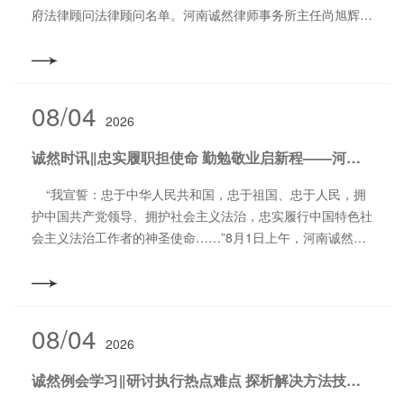
府法律顾问法律顾问名单。河南诚然律师事务所主任尚旭辉受
聘为第四届洛阳市人民政府法律顾问，充分体现了市政府对尚
旭辉律师专业水平和政策把握方面的认可。 尚旭辉律师，
河南诚然律师事务所创始合伙人、主任，二级律师。现任洛阳
市律师协会副会长，九三学社洛阳市委委员兼社会法制工作委
08/04
2026
员会主任，洛阳市政协委员兼人口资源环境委员会兼职副主
任、河南省律师协会常务理事、河南省律师协会刑事法律业务
诚然时讯‖忠实履职担使命 勤勉敬业启新程——河南诚然律师事务所为两名新执业律师举办执业宣誓仪式
委员会副主任、河南省法学会破产法研究会常务理事、西北政
法大学刑事法学院实务导师、洛阳师范学院法学与社会学院法
“我宣誓：忠于中华人民共和国，忠于祖国、忠于人民，拥
学专业客座教授、洛阳市法学会刑法学研究会常务理事、全国
护中国共产党领导、拥护社会主义法治，忠实履行中国特色社
看守所律师特约监督员等等。 获得荣誉：2025年10月被九
会主义法治工作者的神圣使命……”8月1日上午，河南诚然律
三学社中央委员会授予“九三学社全轩优秀社员”；2024年被司
师事务所多功能会议室，两名新执业律师李怡霏和沈子岚，在
法部评为“全国法律援助工作先进个人”；2024年1月被政协洛
律所团支部书记杨宇光的带领下，进行了庄严的执业宣誓仪
阳市委员会评为“2023年度优秀政协委员”；2023年3月被河南
式。河南诚然律师事务所副主任石会升、昌帅通共同为两位新
省律师协会评为“全省律师管理工作先进个人”；2022年3月被
执业律师授证。 河南诚然律师事务所副主任石会升表示，
08/04
河南省律师协会评为“全省律师管理工作先进个人”和“河南省
2026
为新入职律师举办执业宣誓仪式，就是要通过宣誓让执业律师
律师协会工作先进个人”；2021年3月被洛阳市司法局评
更加懂得作为一名律师的荣誉和社会责任。希望新入职的两名
诚然例会学习‖研讨执行热点难点 探析解决方法技巧——河南诚然律师事务所坚持开展例会学习活动
为“2020年度全市司法行政系统先进个人”；2020年3月被市司
新人以今天的宣誓为起点，在今后执业过程中不断努力提高职