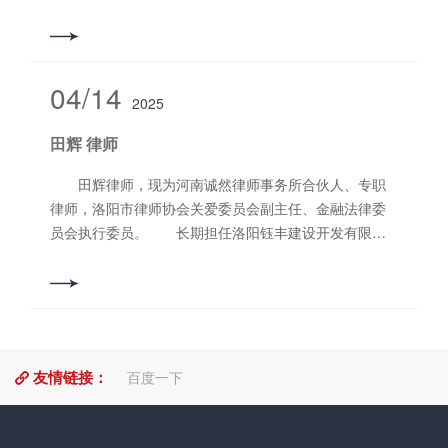
诚信勤勉，务实高效，为当事人提供专业的法律服务，
充分维护每一位当事人的合法权益。 擅长领域：建
设工程与房地产、民间借贷、合同类纠纷等。 联系
电话：15036763837
04/14
2025
田辉 律师
田辉律师，现为河南诚然律师事务所合伙人、专职
律师，洛阳市律师协会关爱委员会副主任、金融法律委
员会执行委员。 长期担任洛阳钰丰建设开发有限公
司、洛阳市市政建设投资有限公司、洛阳城投工程建设
有限公司法律顾问，为多家国企及本地头部企业常年提
供诉讼及执行法律服务，具有丰富的处理经济纠纷、执
行等领域的办案经验。 联系电话：18639283388
友情链接：
百度一下