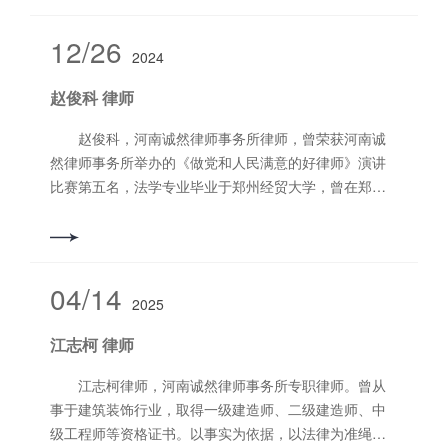
察院、河南诚然律师事务所实习期间，学到了很多处理
法律问题的方法。热爱法律行业，始终坚信负责和专业
12/26
2024
能力是办好案子的根本，办理过各类案件，能够最大限
度地维护当事人的合法权益。 擅长业务领域：刑事
赵俊科 律师
辩护、交通事故、合同纠纷、婚姻家事等。 联系电
话：18272675719
赵俊科，河南诚然律师事务所律师，曾荣获河南诚
然律师事务所举办的《做党和人民满意的好律师》演讲
比赛第五名，法学专业毕业于郑州经贸大学，曾在郑州
市二七区人民法院实习，于2024年参加西工区宪法普法
宣传。多次办理建设工程、执行异议之诉、恢复执行、
租赁合同、交通事故等案件办理。有较强的沟通能力，
于抓住案件细节，尽职尽责，对每一位当事人尽心尽
04/14
2025
力。 擅长业务领域：建设工程、交通事故、婚姻家
事、执行、民间借贷等。 联系电话：13213115692
江志柯 律师
江志柯律师，河南诚然律师事务所专职律师。曾从
事于建筑装饰行业，取得一级建造师、二级建造师、中
级工程师等资格证书。以事实为依据，以法律为准绳，