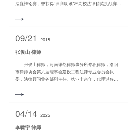
法庭辩论赛，曾获得“律商联讯”杯高校法律精英挑战赛个
人全国第五名、团体赛季军。擅长业务领域：生命科学
及医疗领域合规和风险控制、知识产权纠纷、不正当竞
争纠纷、医疗损害纠纷、合同纠纷等，可提供优质法律
服务产品。 专攻业务领域：生命科学及医疗领域合
09/21
2018
规和风险控制、知识产权纠纷、不正当竞争纠纷、人身
损害纠纷、民间借贷纠纷、合同纠纷等，可提供优质法
张俊山 律师
律服务产品。 联系方式：13938881750 电子邮箱：
maryyule@163.com
张俊山律师，河南诚然律师事务所专职律师，洛阳
市律师协会第六届理事会建设工程法律专业委员会执
委，法律顾问业务部副主任。执业十余年，代理过各类
案件，执业经验丰富。 擅长业务领域：建筑与房地
产、合同纠纷、民商事纠纷等。 联系电话：
13698863373
04/14
2025
李啸宇 律师