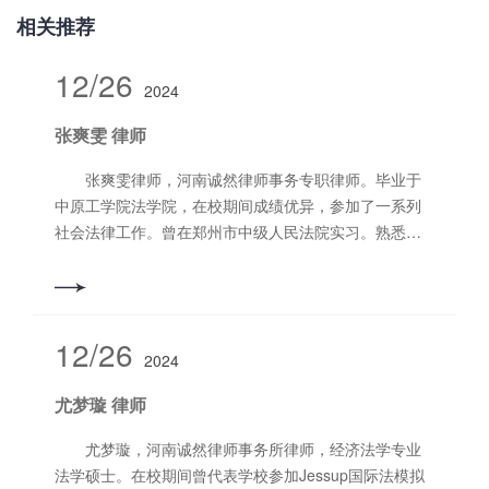
相关推荐
12/26
2024
张爽雯 律师
张爽雯律师，河南诚然律师事务专职律师。毕业于
中原工学院法学院，在校期间成绩优异，参加了一系列
社会法律工作。曾在郑州市中级人民法院实习。熟悉各
类法律法规，具备专业的法律素养。秉承受人之托、忠
人之事。坚决维护当事人的合法利益，维护法律的正确
实施，维护社会的公平和正义。 擅长业务领域：交
通事故、民间借贷、合同纠纷、刑事辩护等。 联系
12/26
2024
电话：15514353282
尤梦璇 律师
尤梦璇，河南诚然律师事务所律师，经济法学专业
法学硕士。在校期间曾代表学校参加Jessup国际法模拟