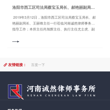
康东路恒生科技园A区6号楼11层
妻子的照顾、赡养的承诺后，才将房屋过户给儿子的。
营商环境。并成立了民事速裁团队，适用小额诉讼程
洛阳市西工区司法局蔡宝玉局长、郝艳丽副局长、王丽锋主任一行莅临我所指导工作
那么，儿子接受房屋同时，也为自己设定了照顾、赡养
序、简易程序的相关规定，专门审理标的额在5万元以下
老人的义务。 现在，段先生认为儿子没有按照约定
及其他简单案件。加强审判环节繁简分流，依法快速审
2019年3月12日，洛阳市西工区司法局蔡宝玉局长、郝
履行义务，想收回房屋，段先生依法有这个权利，即撤
理简单案件，严格规范审理复杂案件。在发言结束后，
艳丽副局长、王丽锋主任一行莅临河南诚然律师事务所
销赠与的权利。根据中华人民共和国合同法192条的规
洛龙区人民法院副院长汪玲邀请参加座谈人员对诉讼立
指导工作；本所主任尚旭辉主任、执行主任尤士虎、副
定，受赠人对赠与人有抚养义务而不履行或者不履行赠
案方面提出宝贵意见及建议。 石会升副主任提出关
主任郭书铭、石会升分别向几位领导汇报了本所2018年
与合同约定的义务的，赠与人可以撤销赠与。而且，赠
于诉前鉴定机构选择的问题，建议基层法院将更多鉴定
的工作情况。 尚旭辉主任代表诚然所对领导莅临本所
与人的撤销权应当在知道或者应当知道受赠人违约之日
机构纳入备选名册，让鉴定机构库的鉴定范围更加广
指导工作表示热烈的欢迎，并汇报工作。尚主任先一一
起一年内行使。 本案中，段先生如果能够证明赠与
泛，使律师们在选择鉴定机构时更方便快捷，提高办事
介绍了本次参会人员情况，再详细介绍了本所执业律
房屋时儿子的承诺，又能证明儿子违约的事实，而且该
效率。我所其他律师代表踊跃发言，对洛龙区法院的审
师、实习律师人数等。回顾2018年度律师业务成效，代
违约事实发生在一年之内，或者持续发生到一年之内，
判质效和司法为民的工作作风给予高度评价。 （图为尚
友情链接：
理民事案件、刑事案件、金融保险案件千余起，超额完
百度一下
段先生即可向不动产房屋所在地人民法院起诉，要求撤
旭辉主任、石会升副主任提出建议） 副院长汪玲一行等
成了2018年度法律援助指标。其中，在河南省扫黑除恶
销赠与合同，返还房屋。如果胜诉，段先生可凭人民法
人耐心听取了意见，并就相关问题进行了详细解答，对
***案、西工区标志性的恶势力案、洛阳套路贷***案中均
院的生效判决到房管部门去办理该房屋的过户手续，将
律师们提出的意见和建议表示感谢。并希望律师以后对
受指派提供法律援助。从建所至今，律所有效管理加上
该房屋重新登记在自己名下。
法院工作多提宝贵意见，畅通联络渠道，加强监督。
律师个人的言行自律，无一起有效投诉，在2014-2017
***后，尚旭辉主任提出对于优化营商环境，我所会积极
年，连续四年荣获先进集体或***律师事务所称号。 执行
参与配合，并不断提高思想认识，提升境界格局，更加
主任尤士虎律师汇报了村居法律顾问工作。河南诚然律
注重培养职业素养，提升执业水平，共同为洛阳市经济
师事务所长期服务的有西工社区、香榭里社区、金谷园
社会发展提供更加优质***的司法服务。 （图为座谈结束