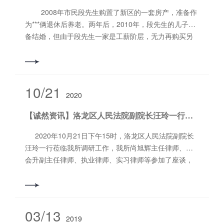
处分、无行政处罚； 3、具有擅长的法律领域，有团
2008年市民段先生购置了新区的一套房产，准备作
队管理经验和客户维护经验，作风严谨、执业操守良
为***俩退休后养老。两年后，2010年，段先生的儿子筹
好； 4、认同诚然所的发展理念、适应律所创新发展
备结婚，但由于段先生一家是工薪阶层，无力再购买另
模式，服从律师管理等。 5、有稳定案源、客户群
一套房产，经家庭内部协商，段先生在得到儿子日后会
体、能带领团队发展。 6、为合伙人提供独立办公
照顾、赡养二老的承诺后，将房产通过二手房交易买卖
室。 二、执业律师10名 招聘条件：1、本科及以上
的形式过户给了儿子。 然后4年过去了，段先生的儿
学历，持有律师执业资格证，具有一定的诉讼/非诉工作
子并没有认真履行赡养老人的义务，整日游手好闲，长
10/21
经验，研究生及以上学历者优先录用，简历可投至后边
2020
时间不回家看望老人。段先生三番五次提醒儿子无果，
邮箱； 2、遵守律所规定，维护律所品牌，具有良好
无奈准备将儿子告上法庭，收回房屋。 河南诚然律
【诚然资讯】洛龙区人民法院副院长汪玲一行莅临我所调研工作
的执业道德，无投诉、无处分、无行政处罚； 3、具有
师事务所麻伟波律师认为： 首先，段先生与其子之
擅长的法律领域，有团队管理经验和客户维护经验，作
间关于房产所有权的转移成立法律意义上的赠与，即段
2020年10月21日下午15时，洛龙区人民法院副院长
风严谨、执业操守良好； 4、具备良好的团队合作意识
先生与儿子之间存在一个关于该房产的赠与合同，赠与
汪玲一行莅临我所调研工作，我所尚旭辉主任律师、石
及创新思维，具有良好的沟通和协调能力； 5、认同诚
合同是赠与人无偿地把自己的财产送给受赠人，受赠人
会升副主任律师、执业律师、实习律师等参加了座谈，
然所的发展理念、适应律所创新发展模式，服从律师管
同意接受的合同。这个赠与合同中，段先生是赠与人，
对营商环境及诉讼立案等问题进行了讨论交流。 （图为
理等。 期待更多的有志之士加入诚然，每个有梦想
其子为受赠人。本案例中，赠与合同不仅已经成立而且
参会人员） 洛龙区人民法院副院长汪玲指出，洛龙区人
的您都可以在这里找到自己发展的空间，我们虚位以
已经生效，段先生的房产已经过户给了儿子。 但
民法院在优化营商环境和民事诉讼程序繁简分流改革工
待，“职”等您来！联 系 人： 郭律师 13373790555邮
是，法律规定，赠与可以附义务，受赠人应当按照约定
作中，强化审判职能、创新服务举措、延伸司法功能上
03/13
箱： 27857881@qq.com地 址：洛阳市洛龙区太
履行义务。本案例中，段先生是得到儿子今后对自己和
2019
下功夫，努力营造稳定、公开、透明、可预期的法治化