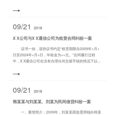
余元医疗费用，张某某所受伤害经委托鉴定为十级伤
残，因张某某没有得到合理的赔偿，于是委托我向法院
提起诉讼。我作为原告张某某的代理人代其向洛阳市瀍
河回族区人民法院提起诉讼。 二、法院判决：1、被
09/21
2018
告安盛天平财产保险股份有限公司洛阳中心支公司（以
下称安盛天平公司）在交强险范围内赔偿原告张某某6万
X X公司与X X通信公司为租赁合同纠纷一案
余元，扣除被告梁某支付5万余元，余款1.4万余元于判
决生效后十日内给付完毕； 2、被告安盛天平公司在
议书一份，该协议书约定“租赁期限自2009年×月×
第三者责任险范围内赔偿原告张某某3.9万余元，于判决
日至2024年×月×日，年租金为××元。”合同履行过程
生效后十日内给付完毕。 三、本案评析：本案中原
中，X X通信公司在没有办理任何交接手续的情况下以经
告住院期间共花费医疗费用6万余元，被告梁某向其支付
营发生重大变化为由撤离，并拒绝支付租金。后X X公司
5万余元，另原告所受伤害经鉴定构成十级伤残，原告为
委托我所向人民法院提起诉讼，要求X X通信公司支付拖
农村户口只能按农村标准赔偿残疾赔偿金。原告本人对
欠租金及违约金。 二、案件结果：X X公司向人民法
判决结果比较满意，本案诉讼费用直接由被告梁某在已
院起诉后，X X通信公司以经营发生重大变化为由进行答
09/21
支付的5万余元中予以扣除，免除了原告的执行负担，取
2018
辩，并在开庭前向××日向人民法院提起反诉，由于超过
得比较好的效果。 作者：河南诚然律师事务所，董
法律规定的期限，人民法院并未受理X X通信公司的反
韩某某与刘某某、刘某为民间借贷纠纷一案
进果律师
诉。***终，本案经过人民法院审理，X X通信公司向X X
公司支付租金及违约金××元，解除双方签订的场地阻力
一、案情简介：2009年，刘某某因急需用钱向韩某