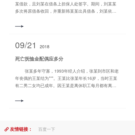
协议书。 三、案件评析：当事人在自愿、平等的前
某借款，且刘某在借条上担保人处签字。期间，刘某某
提下签订的合同对双方均具有约束力，各方当事人应当
多次将原借条收回，并重新韩某某出具借条，刘某依然
遵守。在合同履行过程中，如果双方发生争议，应本着
在借条上担保人处签字。由于刘某某始终未偿还该借
友好协商的原则进行解决。如果协商不成向人民法院提
款，后韩某某委托我所向法院提起诉讼。 二、案件
起诉讼，各方当事人应当严格按照法律法规的相关规定
结果：韩某某向法院起诉后，刘某某家属及刘某主动与
进行诉讼活动，否则即视为放弃自己的诉讼权利，自身
韩某某协商此事，***终，双方当事人在代理律师的主持
09/21
的合法权益将很难得到保障。 河南诚然律师事务所
2018
下达成和解协议，并履行完毕，本次纠纷得到妥善处
李献波律师
理。 三、案件评析：现实生活中，每个人都可能会
死亡抚恤金配偶应多分
面临各种各样的困难，当他人向我们伸出援助之手时，
我们应怀有感恩之心，即使发生纠纷，双方也应心平气
张某多年守寡，1993年经人介绍，张某到市区和老
和面对，***终使纠纷得到妥善解决。 河南诚然律师
年丧偶的王某结为***。王某比张某年长16岁，当时王某
事务所 李献波律师
有二男二女均已成年。因王某是离休职工每月都有离休
金，加上张某在生活上对王某悉心照顾，老两口的日子
过得其乐融融。2013 年5月王某去世，王某去世后单位
发给24000元死亡抚恤金,在死亡抚恤金的分配问题，张
某和王某的4个子女无法达成协议各执一词，都认为自己
应多分得抚恤金，后双方对薄公堂。经洛阳市西工区人
友情链接：
民法院审理，***终判决给张某抚恤金16000元，张某的
百度一下