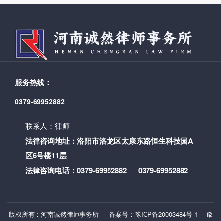
权益得到了维护。 律师观点:如今随着人们生活水平
的提高,老年人再婚的现象日益增多,老人都要在世的时候
相安无事,如有一方老人过世,过世一方的子女会因死亡抚
恤金、房产等和另一方老人产生纠纷,在此提醒再婚的老
年人必要时勇于拿起法律武器维护自己合法权益。
服务热线：
0379-69952882
联系人：律师
法律咨询地址：洛阳市洛龙区太康东路恒生科技园A
区6号楼11层
法律咨询电话：0379-69952882 0379-69952882
版权所有：河南诚然律师事务所
备案号：豫ICP备20003484号-1
豫