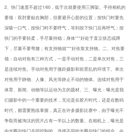
2、快门速度不超过1/60，低于次就要使用三脚架。手持相机的
要领：双肘要贴在胸部，但要避开心脏的位置；按快门时要先
深吸一口气，按快门时不要呼气，等到按下快门后再呼气；按
快门的手要轻柔，手尽量持稳；身体***好处于直立状态或蹲
下，尽量不要弯腰；有支持物就***好依靠支持物。二、对焦要
领：自动对焦有三种方式，一是手动对焦，二是单次对焦，三
是连续对焦。手动对焦用于微距摄影和前景乱的环境下。单次
对焦用于静物、人像、风光等静止不动的物体。连续对焦用于
体育、新闻、动物等以运动为主的题材。三、曝光：曝光是我
们摄影中的一个重要的技术，无论是在胶片时代，还是在数码
时代，都需要熟练掌握，真正在许多摄影比赛中，由于曝光不
争取而被淘汰的照片占有一半以上的数量。在相机上，曝光是
由光圈与快门共同控制的，选择不同的光圈与快门的组合，会