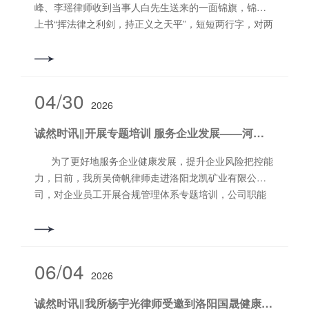
(EMS)IS014001环境管理体系认证、
峰、李瑶律师收到当事人白先生送来的一面锦旗，锦旗
(OHSMS)OHSAS18001职业健康安全管理体系认证、
上书“挥法律之利剑，持正义之天平”，短短两行字，对两
GB/T27922-2011售后服务评价体系五星认证等。中星公
位律师在办理案件过程中的***素养、敬业精神进行了高
司正以自身***的实力，放眼全球，逐步向国际化企业迈
度评价及充分肯定。当事人白先生在见到两位律师后，
进。 在2020年初，中星公司与诚然所建立合作关
对两位律师的工作赞不绝口，喜悦与感激之情溢于言
系，诚然所为中星公司提供***、***、优质的法律服务，
表，相聊甚欢。 这是一起上诉案件，一审涉及
04/30
获得公司领导的认可和好评。下一步将为企业合规做好
2026
本诉、反诉两个程序，房屋买卖合同及民间借贷两个法
配套的法律服务方案，做到防患于未然，助力中星公司
律关系相互交融，当事人在上诉期即将届满时，通过熟
诚然时讯‖开展专题培训 服务企业发展——河南诚然律师事务所吴倚帆律师为企业开展合规管理体系专题培训
蓬勃发展。 ***后，希望中星公司和诚然所在友好的
人介绍找到了我所王小峰、李瑶律师。在长达几个小时
合作中，共同发展，越来越好，越来越壮大。 撰
的沟通交流过程中，两位律师对案件事实与证据进行通
为了更好地服务企业健康发展，提升企业风险把控能
稿：李仕林 图片：潘焕民 编辑：李少宇 审
盘分析，指出其一审准备工作的不足与缺陷，并明确告
力，日前，我所吴倚帆律师走进洛阳龙凯矿业有限公
核：郭书铭
知上诉后案件具体思路及潜在风险。当事人终于一扫一
司，对企业员工开展合规管理体系专题培训，公司职能
审判决败诉的阴霾，决定由两位律师代理参加二审诉
部门员工参加了此次培训。 吴倚帆律师在培训前表
讼。***终，案件结果达到了预期设想，当事人的损失也
示，在当前经济全球化和监管日益严格的背景下，合规
得以挽回。 两位律师又一次深切地体会到，案件结
已成为企业生存和发展的生命线。特别是对于矿山行业
果与自身付出总是成正比的，对案件所做的每一份努力
而言，合规不仅是履行法律义务、规避经营风险的基本
06/04
都是为当事人所看到的。两位律师在对当事人白先生的
2026
要求，更是实现高质量发展、保障国有资产保值增值的
认可表示感谢之外，更多地想向每一名当事人传达，在
关键所在。本次培训重点围绕企业合规的核心概念、政
诚然时讯‖我所杨宇光律师受邀到洛阳国晟健康产业有限公司开展法律合规专题培训活动
自身权益受损时，要勇于拿起法律的武器，寻求法律***