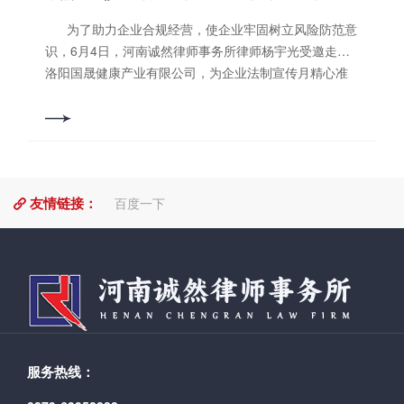
策体系、警示案例以及龙凯矿业的具体实践路径展开，
人士，相信法律，相信正义,相信诚信、勤勉、尽责、
旨在提升全员合规意识，推动合规管理体系在公司内部
为了助力企业合规经营，使企业牢固树立风险防范意
***、务实、***的河南诚然律师事务所。 撰稿/编辑：
有效落地，确保公司在法治轨道上行稳致远。 此次
识，6月4日，河南诚然律师事务所律师杨宇光受邀走进
江志柯 审核：郭书铭 长按二维码关注
培训紧紧围绕四个方面展开。一是企业合规的核心概
洛阳国晟健康产业有限公司，为企业法制宣传月精心准
联系方式：0379-69952882 网址：
念，二是企业合规的政策体系，三是发布警示案例，四
备了一堂专题普法课，洛阳国晟健康产业有限公司相关
www.hncrls.com 地址：洛阳市洛龙区太康东路恒生
是阐述合规建设的必要性与落地路径。从合规定义、合
部门的干部职工参加了此次专题培训活动。 培训
科技园A区6号楼11层
规管理、三层内涵、终极目标，由浅入深，既指出了合
中，杨宇光律师紧紧围绕健康养老产业法律的规定和要
规管理的法律误区，又释明了合规管理的有效路径。整
求展开。从2025年至2026年养老产业最新法规政策要
个培训结合当前监管形势与行业特点，清晰阐释合规管
点，详细解读了相关法律出台的背景和强制性要求。
理内涵，破除“合规仅是法务工作”的认知误区，使员工真
友情链接：
整个专题培训从四个方面进行。一是健康养老产业合规
百度一下
正明确“全员都是合规第一责任人”的核心理念和意义。
概述，二是合同合规核心要点，三是健康养老产业专项
培训重点解读司法、国资监管、矿山行业及地方监管四
合规，四是合规风险防控与实务建议。培训深入剖析健
层政策体系，深入剖析《中央企业合规管理办法》《矿
康养老产业的宏观政策环境与监管趋势，明确合规经营
产资源法》等关键规定，并结合典型案例以案释法、以
是企业生存发展的基石。阐述了合同不仅是企业经营活
例警示。同时，培训结合公司实际，从合同管理、财务
动的基础载体，更是法律风险最集中的爆发领域。深入
税务、劳动用工、采矿权、安全生产、环保、招投标采
掌握合同全生命周期的合规要点，从条款拟定、审查签
购等关键领域，明确合规操作标准与落地路径，为公司
署到履行归档，构建全流程风险防控体系，是保障企业
全流程合规管控提供清晰指引。 洛阳龙凯矿业有限公
服务热线：
稳健运营、规避法律纠纷的关键防线。聚焦服务运营规
司相关负责人表示，此次培训进一步夯实了公司合规管
范、养老资金监管、广告宣传合规三大核心领域，针对