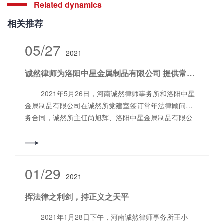
Related dynamics
相关推荐
05/27
2021
诚然律师为洛阳中星金属制品有限公司 提供常年法律顾问服务
2021年5月26日，河南诚然律师事务所和洛阳中星
金属制品有限公司在诚然所党建室签订常年法律顾问服
务合同，诚然所主任尚旭辉、洛阳中星金属制品有限公
司董事长王清伟先生作为签约代表。 (王清伟先生和尚旭
辉主任在签署合同书) （王清伟先生和尚旭辉主任合影留
念） 中星公司是一家拥有4万余平方米生产基地，并
集产品研发、生产、销售、物流、售后服务于一体的集
01/29
2021
团化企业，在钢制办公家具行业属于领军企业。公司旗
下产品包含办公家具系列、智能柜系列、不锈钢系列、
挥法律之利剑，持正义之天平
仓储货架系列、环保系列等1000多个品种，并顺利通过
了（QMS)1S09001国际质量管理体系认证、
2021年1月28日下午，河南诚然律师事务所王小