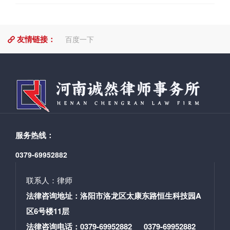
办法》专项学习培训。洛阳交投集团相关领导、集团部
教育活动为契机，充分发挥诚然所和诚然律师的作用，
篇章，为实现中华民族伟大复兴，建设副中心作出法律
的“在押期间”，也就是不得因为节假日的原因，而对以上
门及子公司主要负责人等30余人参加了此次专题培训活
帮助群众实现和维护自身合法权益。 撰稿/编
工作者贡献。 活动第四项:由郭书铭同志对诚然
三类人延长羁押期限。通俗地说就是，到了期限就要放
动。 专题培训中，尚旭辉主任紧紧围绕《洛阳市国资
辑：李少宇 审核：郭书铭
党支部的党建工作及近期的党史学习教育活动的开展，
人，不管是工作日还是大年初一。那么是不是我的理解
友情链接：
委监管企业违规经营投资责任追究实施办法》（以下简
百度一下
向化振昆同志等进行了交流讨论。与会的党员同志纷纷
与法官的理解出现了偏差，或者这一条规定本身就有歧
称办法），从九个方面结合十几个案例对办法进行了详
表达了对主题党日活动开展的必要性及联合开展的互动
义呢？首先，从立法本意来讲。刑事法律，不管是刑
细解读。 一是办法制定的依据及基本原则。法律依
性，给予了充分的肯定，希望在今后与刑法研究会党支
法，还是刑事诉讼法，都属于公法范畴，从本质上来说
据就是《公司法》、《企业国有资产法》；基本原则就
部多多联合开展党建活动，相互促进，搞好党建工作。
都是为了***公权力而设立的。刑事法律本身就有“有利于
是坚持加强党的领导、坚持依法依规问责、坚持分级分
党日活动由来已久，其主要内容是召开党的会
被告”的实施原则。尤其在程序法领域，对于保障私权部
层追责、坚持客观公正定责、坚持惩治教育和制度建设
议、进行党的教育、开展组织生活、处理党务工作。中
分大多做扩大解释，而对于***公权部分而多做缩小解
相结合；二是监管企业及相关概念。洛阳市人民政府国
央开展“两学一做”学习教育以来，党日活动被赋予了主题
释。刑事上诉权的设立一方面是为了充分实现两审终审
有资产监督管理委员会（市国资委）代表洛阳市人民政
这就是时下非常受党员和群众欢迎的主题党日活动，这
制度的优势，对审判权进行一定的监督和制约，另一方
服务热线：
府履行出资人职责的国有及国有控股企业（含国有实际
项活动是以“两学一做”为基本内容，“三会一课”为基本制
面，也是更为根本的是为了保障被告人的辩护权，维护
控制企业）；三是责任追究范围。办法共规定了13类责
0379-69952882
度，党支部为基本单位，解决问题和发挥作用为基本目
被告人的合法权益。也正基于此，才设立了“上诉不加
任追究情形，覆盖了企业经营管理的各个方面，构建了
标，以“规定动作＋自选动作”的统一模式的制度安排。要
刑”的原则，以消除被告人的后顾之忧。因此，在对于上
全方位、多层次的责任追究体系。四是资产损失和不良
借助主题党日活动，创新思路、改进方法，把刑法研究
联系人：律师
诉权的期限规定中，没有任何道理对被告人做出不同于
后果认定；五是责任认定。 分为直接责任、主管责任、
会党支部和诚然党支部真正建设成为践行党的先进性的
一般规定的***性规定，尤其是在押的被告人，其诉讼权
法律咨询地址：洛阳市洛龙区太康东路恒生科技园A
领导责任；六是责任追究处理。有批评、诫勉和组织处
战斗堡垒，不断激发支部活力，提高支部的凝聚力、战
利本就处于更为劣势的地位，更加没有道理予以***。 其
区6号楼11层
理方式，有扣减薪酬经济处理方式，有纪律处分、禁
斗力、创造力。 撰稿：李少宇 审核：郭书铭
次，从法律规定来看。笔者的认识也是有依据的。根据
入、司法移送方式；七是应当从重追责和尽职免责的几
法律咨询电话：0379-69952882 0379-69952882