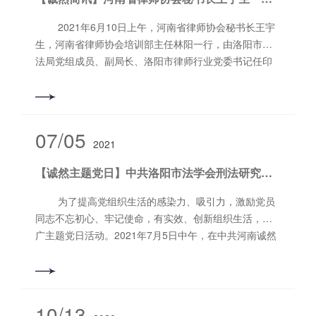
2021年6月10日上午，河南省律师协会秘书长王宇
生，河南省律师协会培训部主任林阳一行，由洛阳市司
法局党组成员、副局长、洛阳市律师行业党委书记任印
强、洛阳市司法局律师工作科科长、市律师行业党委副
书记程兵、洛阳市律师协会会长杨新涛等人陪同莅临河
南诚然律师事务所开展律师行业突出问题专项治理暨党
史学习教育调研、指导工作。 诚然党支部书记
07/05
2021
郭书铭、副主任石会升、合伙人昌帅通等人给予了接
待。郭书铭同志带领王宇生秘书长等一行参观了诚然所
【诚然主题党日】中共洛阳市法学会刑法研究会党支部与中共河南诚然律师事务所党支部联合开展主题党日活动
的软硬件设施，详细的介绍了诚然所文化，重点介绍了
党建室的建设与功能，隆重介绍了诚然所近几年来获得
为了提高党组织生活的感染力、吸引力，激励党员
的各项荣誉等。郭书铭同志讲到，在洛阳市司法局、律
同志不忘初心、牢记使命，有实效、创新组织生活，推
师行业党委、律协及西工区司法局的指导下，诚然所严
广主题党日活动。2021年7月5日中午，在中共河南诚然
格贯彻落实上级的文件精神，不折不扣的完成规定动
律师事务所党支部的党建室，中共洛阳市法学会刑法研
作，并特点鲜明的开展自选动作。并汇报了诚然所在“我
究会党支部与诚然党支部联合开展了主题党日活动。洛
为群众办实事”实践活动中的先进经验，获得各位领导的
阳市法学会刑法研究会常务副会长兼秘书长、党支部副
一致好评。 在党建室内王宇生秘书长翻阅着诚
书记化振昆同志、组织委员郭育红同志及法学研究会党
10/13
然所在这次律师行业突出问题专项治理暨党史学习教育