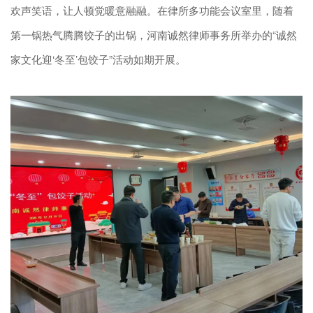
欢声笑语，让人顿觉暖意融融。在律所多功能会议室里，随着
第一锅热气腾腾饺子的出锅，河南诚然律师事务所举办的“诚然
家文化迎‘冬至’包饺子”活动如期开展。