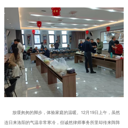
放缓匆匆的脚步，体验家庭的温暖。12月19日上午，虽然
连日来洛阳的气温非常寒冷，但诚然律师事务所里却传来阵阵