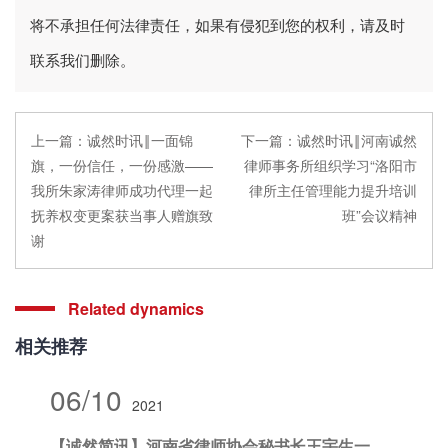
将不承担任何法律责任，如果有侵犯到您的权利，请及时
联系我们删除。
上一篇：
诚然时讯‖一面锦
下一篇：
诚然时讯‖河南诚然
旗，一份信任，一份感激——
律师事务所组织学习“洛阳市
我所朱家涛律师成功代理一起
律所主任管理能力提升培训
抚养权变更案获当事人赠旗致
班”会议精神
谢
Related dynamics
相关推荐
06/10
2021
【诚然简讯】河南省律师协会秘书长王宇生一行莅临诚然所开展律师行业突出问题专项治理暨党史学习教育调研指导工作