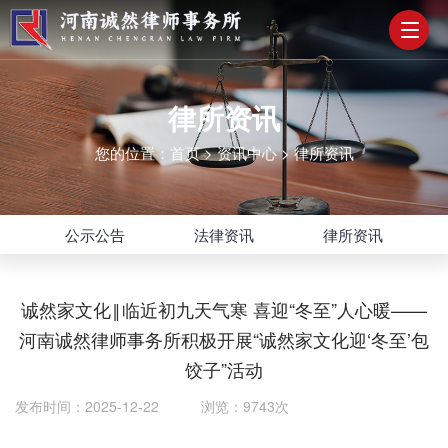
律所资讯
您的位置：
首页
>
资讯中心
>
律所资讯
公示公告
法律资讯
律所资讯
诚然家文化‖临近初九天气寒 喜迎“冬至”人心暖——
河南诚然律师事务所积极开展“诚然家文化迎‘冬至’包
饺子”活动
发布时间：2025-12-22 浏览：9743次