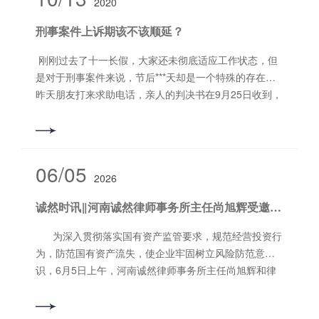
2020
员会员杨宇光同志等、诚然党支部书记郭书铭同志及部
中的治理、学习等资料，给予了充分的肯定。并提出：
分党员律师参加了活动。 活动***项：由诚然党
刑事案件上诉期该不该顺延？
望大家领会这次活动的精神，贯彻学习内容，抓好措施
支部书记郭书铭同志领誓，带领与会的党员同志重温入
落实，推进律师职业建设，构建公平正义的司法环境。
党誓词。 活动第二项：由诚然党支部书记郭书
刚刚过去了十一长假，大家还未彻底适应工作状态，但
任印强副局长对诚然所坚持“政治引领，党建先
铭同志带领与会党员同志学习习近平总书记在庆祝中国
是对于刑事案件来说，节后***天却是一个特殊的存在。
行”“党建促所建”的政治方向表示了肯定，并对诚然党支
***党成立100周年大会上的重要讲话。 活动第
昨天朋友打来求助电话，亲人的判决书在9月25日收到，
部的党员律师坚持每月抄录研读习近平总书记的重要讲
三项：由化振昆同志谈学习的体会，化振昆同志讲到，
经过考虑决定上诉，于是在节后的***个工作日将有被告
话不低于20篇的贯彻落实精神给予了鼓励。 程兵科
习近平总书记的重要讲话博大精深，回顾了中国***党百
人签名的上诉状递交到法院，可是却被告知判决已经在
长称，诚然党支部充分发挥了党支部的政治核心和战斗
年奋斗的光辉历程，展望了中华民族伟大复兴的光明前
10月6日生效。明明刑诉法对于期间的顺延问题做出了明
堡垒作用，党员律师充分发挥了先锋模范带头作用，为
景，号召全体***党员“继续为实现人民对美好生活的向往
确的规定，为什么会出现这种情况呢？法院给出的解释
06/05
诚然所各项工作的顺利开展提供了政治保证。 杨新
不懈努力，努力为党和人民争取更大光荣”，展现了人民
2026
是：因为本案被告人系在押，所以期间不因节假日而延
涛会长提出，诚然所不仅要发展成为一家***能力突出的
领袖的为民情怀、远见卓识，是一篇光辉的马克思主义
长。法院的做法对吗？让我们来看看法律是究竟如何规
律所，更要成为一家积极承担社会责任的律所。望在将
诚然时讯‖河南诚然律师事务所主任尚旭辉受邀到洛阳交投集团开展企业合规专题培训活动
文献，充分彰显了我们党以史为鉴、开创未来，团结带
定的。《刑事诉讼法》第105条规定：“期间的***后一日
来的工作中，坚持公正、***、诚实守信、文明执业，打
领全国人民以不可阻挡的步伐迈向伟大复兴的信心决
为节假日的，以节假日后的***日为期满日期，但犯罪嫌
为深入贯彻落实国有资产监管要求，规范经营投资行
造更加优良、***的律所，为助推洛阳副中心城市建设、
心。要把学习贯彻习近平总书记的重要讲话作为重要政
疑人、被告人或者罪犯在押期间，应当至期满之日为
为，防范国有资产流失，使企业牢固树立风险防范意
乃至全国、全省的法治建设做出应有的贡献。
治任务，作为开展党史学习教育的重点内容，同学习贯
止，不得因节假日而延长。”乍一看，觉得法院的解释似
识，6月5日上午，河南诚然律师事务所主任尚旭辉和律
经过各位领导的褒贬评价，诚然律师受益匪浅，政治思
彻总书记视察河南重要讲话重要指示结合起来，增强“四
乎有法可依，但是真的是这样吗？我不敢苟同。根据我
师庞志里受邀走进洛阳交投集团，对集团干部和职工开
想上受到了指导，政治站位得到了提高，坚定了信心。
个意识”、坚定“四个自信”、做到“两个维护”，加快推进现
的理解，关于本条法律规定中所说的“不得因节假日而延
展《洛阳市国资委监管企业违规经营投资责任追究实施
将以本次开展的律师行业突出问题专项治理暨党史学习
代化副中心城市建设、谱写新时代洛阳更加出彩的绚丽
长”的情形，局限于犯罪嫌疑人、被告人、罪犯这三类人